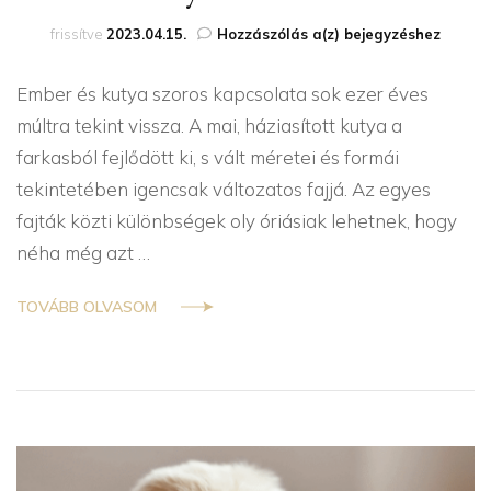
Kutyatörténelem
frissítve
2023.04.15.
Hozzászólás a(z)
bejegyzéshez
Ember és kutya szoros kapcsolata sok ezer éves
múltra tekint vissza. A mai, háziasított kutya a
farkasból fejlődött ki, s vált méretei és formái
tekintetében igencsak változatos fajjá. Az egyes
fajták közti különbségek oly óriásiak lehetnek, hogy
néha még azt …
TOVÁBB OLVASOM