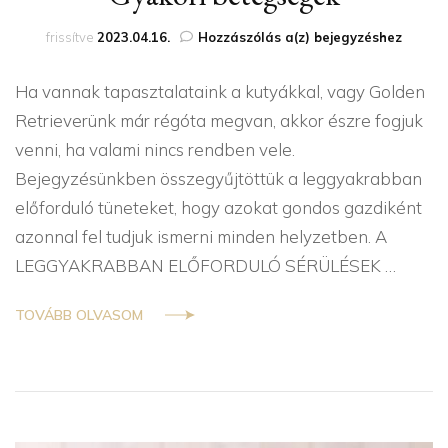
Gyakori
frissítve
2023.04.16.
Hozzászólás a(z)
bejegyzéshez
betegségek
Ha vannak tapasztalataink a kutyákkal, vagy Golden
Retrieverünk már régóta megvan, akkor észre fogjuk
venni, ha valami nincs rendben vele.
Bejegyzésünkben összegyűjtöttük a leggyakrabban
előforduló tüneteket, hogy azokat gondos gazdiként
azonnal fel tudjuk ismerni minden helyzetben. A
LEGGYAKRABBAN ELŐFORDULÓ SÉRÜLÉSEK …
TOVÁBB OLVASOM