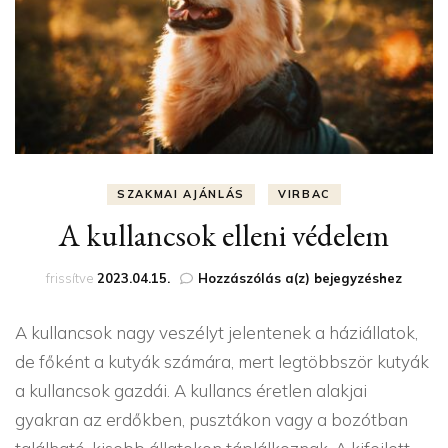
SZAKMAI AJÁNLÁS
VIRBAC
A kullancsok elleni védelem
A
frissítve
2023.04.15.
Hozzászólás a(z)
bejegyzéshez
kullancsok
elleni
A kullancsok nagy veszélyt jelentenek a háziállatok,
védelem
de főként a kutyák számára, mert legtöbbször kutyák
a kullancsok gazdái. A kullancs éretlen alakjai
gyakran az erdőkben, pusztákon vagy a bozótban