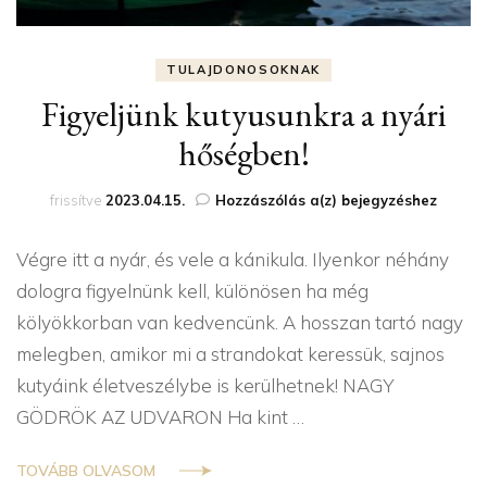
TULAJDONOSOKNAK
Figyeljünk kutyusunkra a nyári
hőségben!
Figyeljünk
frissítve
2023.04.15.
Hozzászólás a(z)
bejegyzéshez
kutyusunkra
a
Végre itt a nyár, és vele a kánikula. Ilyenkor néhány
nyári
hőségben!
dologra figyelnünk kell, különösen ha még
kölyökkorban van kedvencünk. A hosszan tartó nagy
melegben, amikor mi a strandokat keressük, sajnos
kutyáink életveszélybe is kerülhetnek! NAGY
GÖDRÖK AZ UDVARON Ha kint …
TOVÁBB OLVASOM