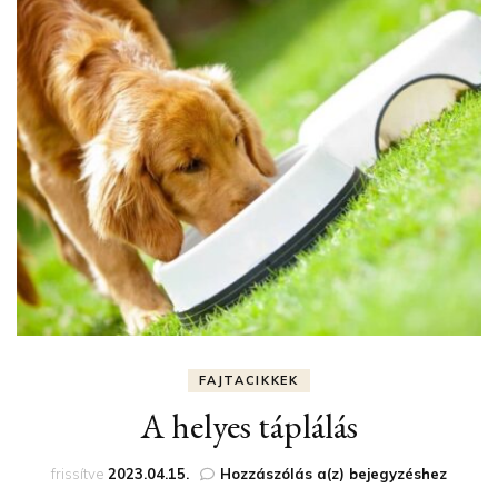
FAJTACIKKEK
A helyes táplálás
A
frissítve
2023.04.15.
Hozzászólás a(z)
bejegyzéshez
helyes