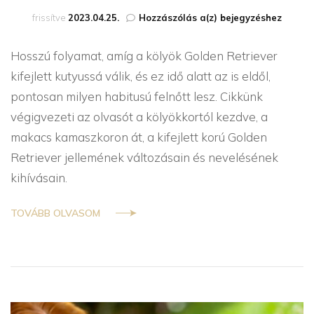
A
frissítve
2023.04.25.
Hozzászólás a(z)
bejegyzéshez
Golden
Retriever
Hosszú folyamat, amíg a kölyök Golden Retriever
fejlődésének
állomásai
kifejlett kutyussá válik, és ez idő alatt az is eldől,
pontosan milyen habitusú felnőtt lesz. Cikkünk
végigvezeti az olvasót a kölyökkortól kezdve, a
makacs kamaszkoron át, a kifejlett korú Golden
Retriever jellemének változásain és nevelésének
kihívásain.
TOVÁBB OLVASOM