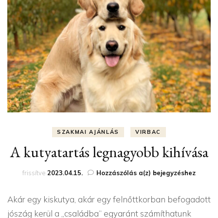
SZAKMAI AJÁNLÁS
VIRBAC
A kutyatartás legnagyobb kihívása
A
frissítve
2023.04.15.
Hozzászólás a(z)
bejegyzéshez
kutyatartás
legnagyobb
Akár egy kiskutya, akár egy felnőttkorban befogadott
kihívása
jószág kerül a „családba” egyaránt számíthatunk