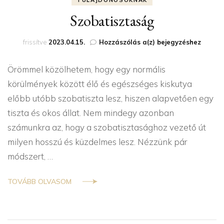
TULAJDONOSOKNAK
Szobatisztaság
Szobatisztaság
frissítve
2023.04.15.
Hozzászólás a(z)
bejegyzéshez
Örömmel közölhetem, hogy egy normális
körülmények között élő és egészséges kiskutya
előbb utóbb szobatiszta lesz, hiszen alapvetően egy
tiszta és okos állat. Nem mindegy azonban
számunkra az, hogy a szobatisztasághoz vezető út
milyen hosszú és küzdelmes lesz. Nézzünk pár
módszert, …
TOVÁBB OLVASOM