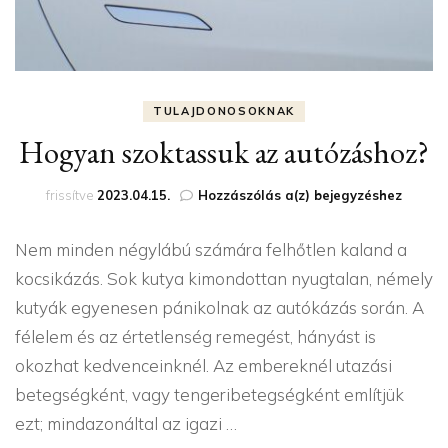
TULAJDONOSOKNAK
Hogyan szoktassuk az autózáshoz?
Hogyan
frissítve
2023.04.15.
Hozzászólás a(z)
bejegyzéshez
szoktassuk
az
Nem minden négylábú számára felhőtlen kaland a
autózáshoz?
kocsikázás. Sok kutya kimondottan nyugtalan, némely
kutyák egyenesen pánikolnak az autókázás során. A
félelem és az értetlenség remegést, hányást is
okozhat kedvenceinknél. Az embereknél utazási
betegségként, vagy tengeribetegségként említjük
ezt; mindazonáltal az igazi …