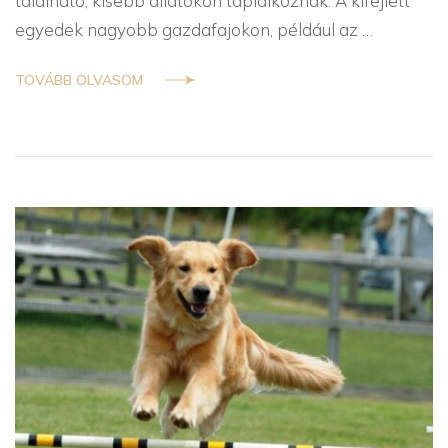
található, kisebb állatokon táplálkoznak. A kifejlett
egyedek nagyobb gazdafajokon, például az …
TOVÁBB OLVASOM