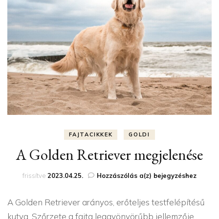
FAJTACIKKEK
GOLDI
A Golden Retriever megjelenése
A
frissítve
2023.04.25.
Hozzászólás a(z)
bejegyzéshez
Golden
Retriever
A Golden Retriever arányos, erőteljes testfelépítésű
megjelenése
kutya. Szőrzete a fajta leggyönyörűbb jellemzője.