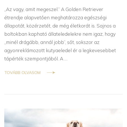
táplálás
„Az vagy, amit megeszel.” A Golden Retriever
étrendje alapvetően meghatározza egészségi
állapotát, közérzetét, de még életkorát is. Sajnos a
boltokban kapható állateledelekre nem igaz, hogy
„minél drágább, annál jobb”, sőt, sokszor az
agyonreklámozott kutyaeledel ér a legkevesebbet
tápérték szempontjából. A …
TOVÁBB OLVASOM