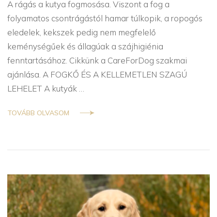
A rágás a kutya fogmosása. Viszont a fog a
folyamatos csontrágástól hamar túlkopik, a ropogós
eledelek, kekszek pedig nem megfelelő
keménységűek és állagúak a szájhigiénia
fenntartásához. Cikkünk a CareForDog szakmai
ajánlása. A FOGKŐ ÉS A KELLEMETLEN SZAGÚ
LEHELET A kutyák …
TOVÁBB OLVASOM