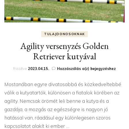
TULAJDONOSOKNAK
Agility versenyzés Golden
Retriever kutyával
Agility
frissítve
2023.04.15.
Hozzászólás a(z)
bejegyzéshez
versenyzés
Golden
Mostanában egyre divatosabbá és közkedveltebbé
Retriever
kutyával
válik a kutyatartók, különösen a fiatalok körében az
agility. Nemcsak örömét leli benne a kutya és a
gazdája, a mozgás az egészségre is nagyon jó
hatással van, ráadásul egy különlegesen szoros
kapcsolatot alakít ki ember …