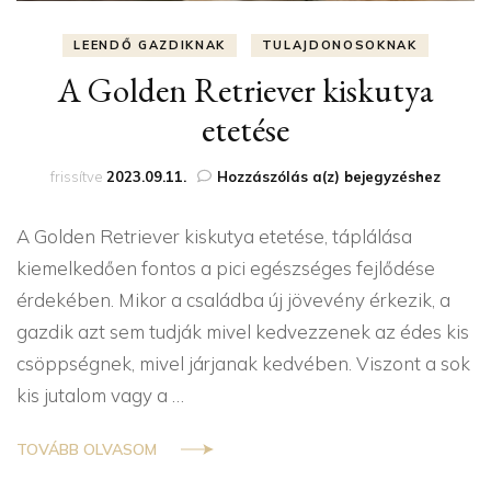
LEENDŐ GAZDIKNAK
TULAJDONOSOKNAK
A Golden Retriever kiskutya
etetése
A
frissítve
2023.09.11.
Hozzászólás a(z)
bejegyzéshez
Golden
Retriever
A Golden Retriever kiskutya etetése, táplálása
kiskutya
etetése
kiemelkedően fontos a pici egészséges fejlődése
érdekében. Mikor a családba új jövevény érkezik, a
gazdik azt sem tudják mivel kedvezzenek az édes kis
csöppségnek, mivel járjanak kedvében. Viszont a sok
kis jutalom vagy a …
TOVÁBB OLVASOM