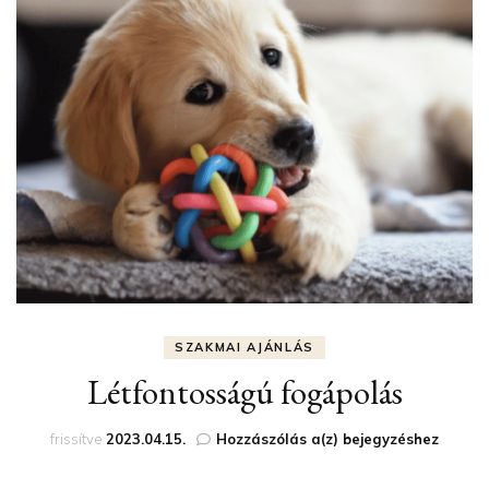
SZAKMAI AJÁNLÁS
Létfontosságú fogápolás
Létfontosságú
frissítve
2023.04.15.
Hozzászólás a(z)
bejegyzéshez
fogápolás