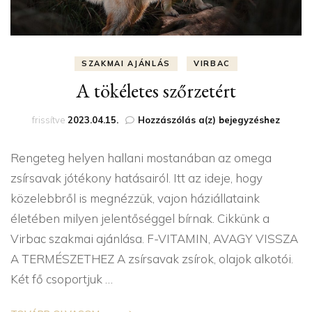
SZAKMAI AJÁNLÁS
VIRBAC
A tökéletes szőrzetért
A
frissítve
2023.04.15.
Hozzászólás a(z)
bejegyzéshez
tökéletes
szőrzetért
Rengeteg helyen hallani mostanában az omega
zsírsavak jótékony hatásairól. Itt az ideje, hogy
közelebbről is megnézzük, vajon háziállataink
életében milyen jelentőséggel bírnak. Cikkünk a
Virbac szakmai ajánlása. F-VITAMIN, AVAGY VISSZA
A TERMÉSZETHEZ A zsírsavak zsírok, olajok alkotói.
Két fő csoportjuk …