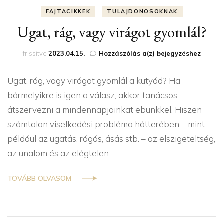
FAJTACIKKEK
TULAJDONOSOKNAK
Ugat, rág, vagy virágot gyomlál?
Ugat,
frissítve
2023.04.15.
Hozzászólás a(z)
bejegyzéshez
rág,
vagy
Ugat, rág, vagy virágot gyomlál a kutyád? Ha
virágot
gyomlál?
bármelyikre is igen a válasz, akkor tanácsos
átszervezni a mindennapjainkat ebünkkel. Hiszen
számtalan viselkedési probléma hátterében – mint
például az ugatás, rágás, ásás stb. – az elszigeteltség,
az unalom és az elégtelen …
TOVÁBB OLVASOM