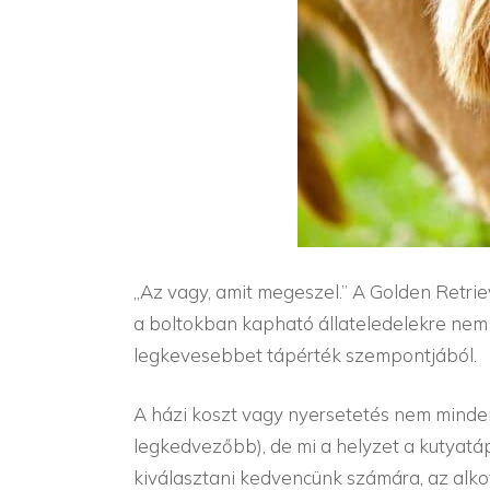
„Az vagy, amit megeszel.” A Golden Retrie
a boltokban kapható állateledelekre nem i
legkevesebbet tápérték szempontjából.
A házi koszt vagy nyersetetés nem minde
legkedvezőbb), de mi a helyzet a kutyatáp
kiválasztani kedvencünk számára, az alk