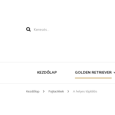
Keresés:
KEZDŐLAP
GOLDEN RETRIEVER
Kezdőlap
Fajtacikkek
A helyes táplálás
MEGJELENÉSE
JELLEME