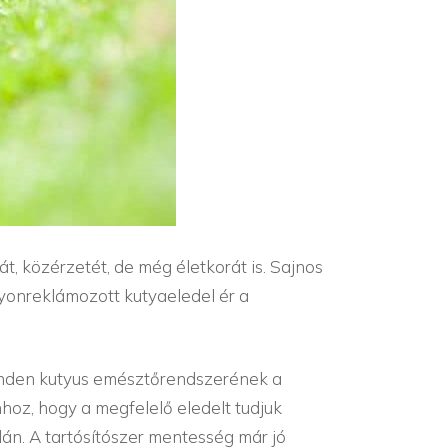
, közérzetét, de még életkorát is. Sajnos
gyonreklámozott kutyaeledel ér a
minden kutyus emésztőrendszerének a
hhoz, hogy a megfelelő eledelt tudjuk
án. A tartósítószer mentesség már jó