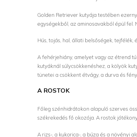
Golden Retriever kutyája testében ezerny
egységekből, az aminosavakból épül fel. Né
Hús, tojás, hal, állati belsőségek, tejfélé
A fehérjehiány, amelyet vagy az étrend tú
kutyáknál súlycsökkenéshez, a kölyök ku
tünetei a csökkent étvágy, a durva és fén
A ROSTOK
Főleg szénhidrátokon alapuló szerves öss
székrekedés fő okozója. A rostok jótékony
A rizs-, a kukorica-, a búza és a növényi 