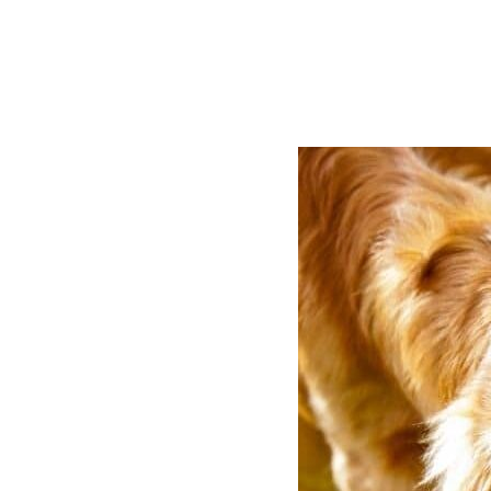
MOZGÁSIGÉNY
NEVELÉS
GONDOZÁS
TÁPLÁLÁS
KUTYATÖRTÉNELE