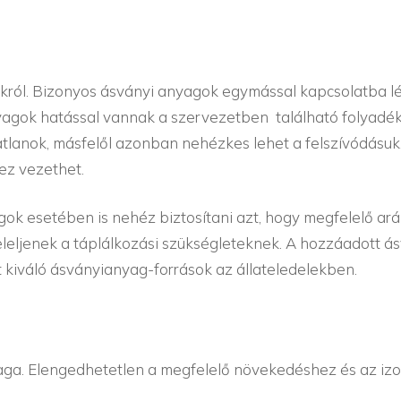
król. Bizonyos ásványi anyagok egymással kapcsolatba lé
nyagok hatással vannak a szervezetben található folyadékok
tlanok, másfelől azonban nehézkes lehet a felszívódásuk. 
z vezethet.
gok esetében is nehéz biztosítani azt, hogy megfelelő ar
eljenek a táplálkozási szükségleteknek. A hozzáadott ásvá
t kiváló ásványianyag-források az állateledelekben.
aga. Elengedhetetlen a megfelelő növekedéshez és az izom