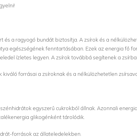
gyelni!
 és a ragyogó bundát biztosítja. A zsírok és a nélkülözhet
tya egészségének fenntartásában. Ezek az energia fő forr
ledel ízletes legyen. A zsírok továbbá segítenek a zsírba
ok kiváló forrásai a zsíroknak és a nélkülözhetetlen zsírsa
 A szénhidrátok egyszerű cukrokból állnak. Azonnali energi
talékenergia glikogénként tárolódik.
hidrát-források az állateledelekben.