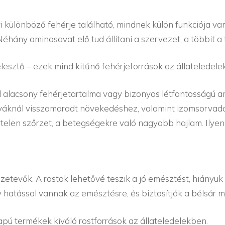
i különböző fehérje található, mindnek külön funkciója v
hány aminosavat elő tud állítani a szervezet, a többit a t
k, élesztő – ezek mind kitűnő fehérjeforrások az állateledel
l alacsony fehérjetartalma vagy bizonyos létfontosságú a
tyáknál visszamaradt növekedéshez, valamint izomsorvadá
ytelen szőrzet, a betegségekre való nagyobb hajlam. Ilyen
zetevők. A rostok lehetővé teszik a jó emésztést, hiányu
 hatással vannak az emésztésre, és biztosítják a bélsár me
alapú termékek kiváló rostforrások az állateledelekben.