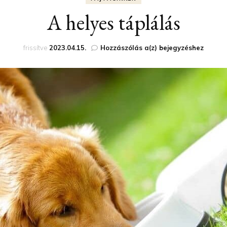
EGÉSZSÉGMEGŐRZÉS
A GOLDEN RETRIEVER
A helyes táplálás
KISKUTYA ETETÉSE
IVARTALANÍTÁS
A
frissítve
2023.04.15.
Hozzászólás a(z)
bejegyzéshez
AZ IDŐS KUTYA
helyes
BETEGSÉGEK
táplálás
AUTÓZÁS
M
SOS KÁNIKULA
AGILITY