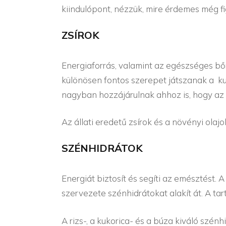
kiindulópont, nézzük, mire érdemes még fi
ZSÍROK
Energiaforrás, valamint az egészséges bőrt
különösen fontos szerepet játszanak a ku
nagyban hozzájárulnak ahhoz is, hogy az e
Az állati eredetű zsírok és a növényi olaj
SZÉNHIDRÁTOK
Energiát biztosít és segíti az emésztést.
szervezete szénhidrátokat alakít át. A tar
A rizs-, a kukorica- és a búza kiváló szén