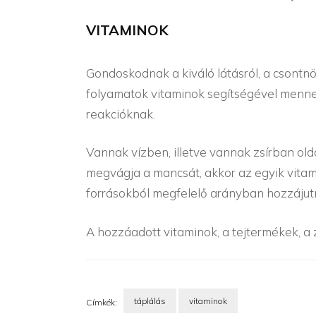
VITAMINOK
Gondoskodnak a kiváló látásról, a csontn
folyamatok vitaminok segítségével menne
reakcióknak.
Vannak vízben, illetve vannak zsírban old
megvágja a mancsát, akkor az egyik vitami
forrásokból megfelelő arányban hozzájutni
A hozzáadott vitaminok, a tejtermékek, a 
táplálás
vitaminok
Címkék: