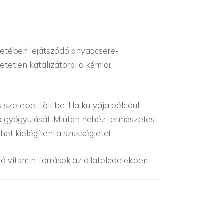
zetében lejátszódó anyagcsere-
etlen katalizátorai a kémiai
 szerepet tölt be. Ha kutyája például
seb gyógyulását. Miután nehéz természetes
et kielégíteni a szükségletet.
ló vitamin-források az állateledelekben.