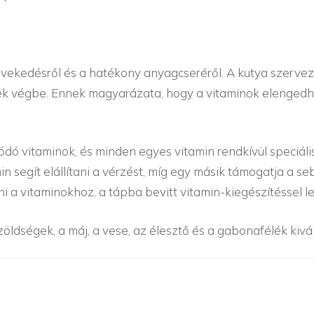
övekedésről és a hatékony anyagcseréről. A kutya szerve
k végbe. Ennek magyarázata, hogy a vitaminok elengedhet
ódó vitaminok, és minden egyes vitamin rendkívül speciális
n segít elállítani a vérzést, míg egy másik támogatja a 
 a vitaminokhoz, a tápba bevitt vitamin-kiegészítéssel leh
zöldségek, a máj, a vese, az élesztő és a gabonafélék kivá