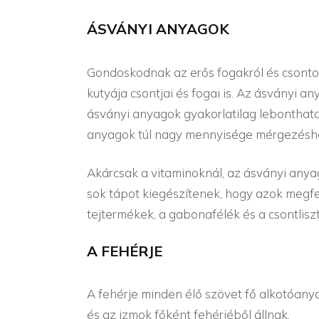
ÁSVÁNYI ANYAGOK
Gondoskodnak az erős fogakról és csonto
kutyája csontjai és fogai is. Az ásványi a
ásványi anyagok gyakorlatilag lebonthata
anyagok túl nagy mennyisége mérgezéshe
Akárcsak a vitaminoknál, az ásványi anya
sok tápot kiegészítenek, hogy azok megfel
tejtermékek, a gabonafélék és a csontlisz
A FEHÉRJE
A fehérje minden élő szövet fő alkotóany
és az izmok főként fehérjéből állnak.