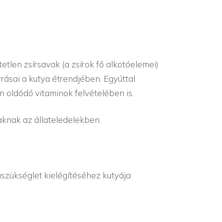
etlen zsírsavak (a zsírok fő alkotóelemei)
ásai a kutya étrendjében. Egyúttal
n oldódó vitaminok felvételében is.
vaknak az állateledelekben.
aszükséglet kielégítéséhez kutyája