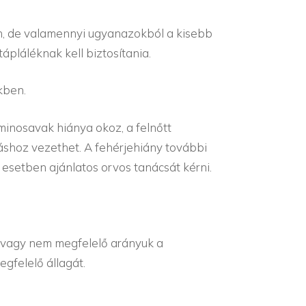
an, de valamennyi ugyanazokból a kisebb
ápláléknak kell biztosítania.
ekben.
minosavak hiánya okoz, a felnőtt
shoz vezethet. A fehérjehiány további
 esetben ajánlatos orvos tanácsát kérni.
k vagy nem megfelelő arányuk a
gfelelő állagát.