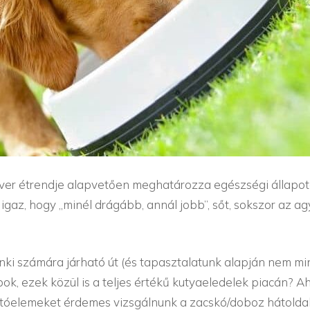
ver étrendje alapvetően meghatározza egészségi állapotát
gaz, hogy „minél drágább, annál jobb”, sőt, sokszor az a
nki számára járható út (és tapasztalatunk alapján nem 
ok, ezek közül is a teljes értékű kutyaeledelek piacán? A
otóelemeket érdemes vizsgálnunk a zacskó/doboz hátoldal