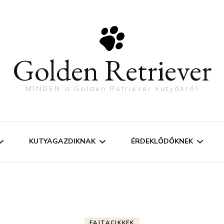
Golden Retriever
MINDEN a Golden Retriever kutyákról
KUTYAGAZDIKNAK
ÉRDEKLŐDŐKNEK
FEJLŐDÉSI LÉPÉSEK
KANT VAGY SZUKÁT?
SZOBATISZTASÁG
KUTYÁT KARÁCSONYR
FAJTACIKKEK