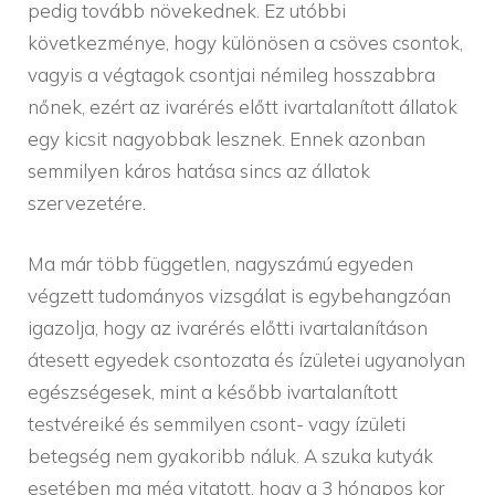
pedig tovább növekednek. Ez utóbbi
következménye, hogy különösen a csöves csontok,
vagyis a végtagok csontjai némileg hosszabbra
nőnek, ezért az ivarérés előtt ivartalanított állatok
egy kicsit nagyobbak lesznek. Ennek azonban
semmilyen káros hatása sincs az állatok
szervezetére.
Ma már több független, nagyszámú egyeden
végzett tudományos vizsgálat is egybehangzóan
igazolja, hogy az ivarérés előtti ivartalanításon
átesett egyedek csontozata és ízületei ugyanolyan
egészségesek, mint a később ivartalanított
testvéreiké és semmilyen csont- vagy ízületi
betegség nem gyakoribb náluk. A szuka kutyák
esetében ma még vitatott, hogy a 3 hónapos kor