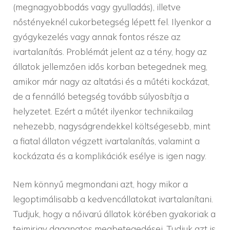
(megnagyobbodás vagy gyulladás), illetve
nőstényeknél cukorbetegség lépett fel. Ilyenkor a
gyógykezelés vagy annak fontos része az
ivartalanítás. Problémát jelent az a tény, hogy az
állatok jellemzően idős korban betegednek meg,
amikor már nagy az altatási és a műtéti kockázat,
de a fennálló betegség tovább súlyosbítja a
helyzetet. Ezért a műtét ilyenkor technikailag
nehezebb, nagyságrendekkel költségesebb, mint
a fiatal állaton végzett ivartalanítás, valamint a
kockázata és a komplikációk esélye is igen nagy.
Nem könnyű megmondani azt, hogy mikor a
legoptimálisabb a kedvencállatokat ivartalanítani.
Tudjuk, hogy a nőivarú állatok körében gyakoriak a
tejmirigy daganatos megbetegedései. Tudjuk azt is,