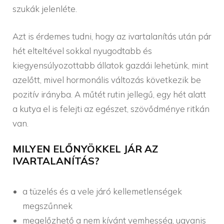
szukák jelenléte.
Azt is érdemes tudni, hogy az ivartalanítás után pár
hét elteltével sokkal nyugodtabb és
kiegyensúlyozottabb állatok gazdái lehetünk, mint
azelőtt, mivel hormonális változás következik be
pozitív irányba. A műtét rutin jellegű, egy hét alatt
a kutya el is felejti az egészet, szövődménye ritkán
van.
MILYEN ELŐNYÖKKEL JÁR AZ
IVARTALANÍTÁS?
a tüzelés és a vele járó kellemetlenségek
megszűnnek
megelőzhető a nem kívánt vemhesség, ugyanis