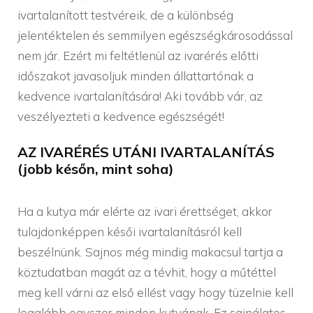
ivartalanított testvéreik, de a különbség
jelentéktelen és semmilyen egészségkárosodással
nem jár. Ezért mi feltétlenül az ivarérés előtti
időszakot javasoljuk minden állattartónak a
kedvence ivartalanítására! Aki tovább vár, az
veszélyezteti a kedvence egészségét!
AZ IVARÉRÉS UTÁNI IVARTALANÍTÁS
(jobb későn, mint soha)
Ha a kutya már elérte az ivari érettséget, akkor
tulajdonképpen késői ivartalanításról kell
beszélnünk. Sajnos még mindig makacsul tartja a
köztudatban magát az a tévhit, hogy a műtéttel
meg kell várni az első ellést vagy hogy tüzelnie kell
legalább egyszer minden kutyának. Ez sajnálatos,