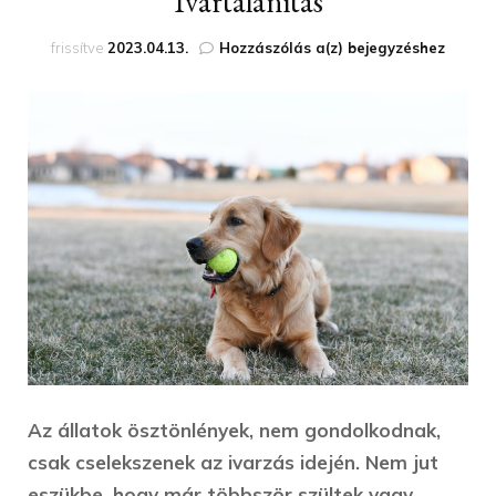
Ivartalanítás
Ivartalanítás
frissítve
2023.04.13.
Hozzászólás a(z)
bejegyzéshez
Az állatok ösztönlények, nem gondolkodnak,
csak cselekszenek az ivarzás idején. Nem jut
eszükbe, hogy már többször szültek vagy