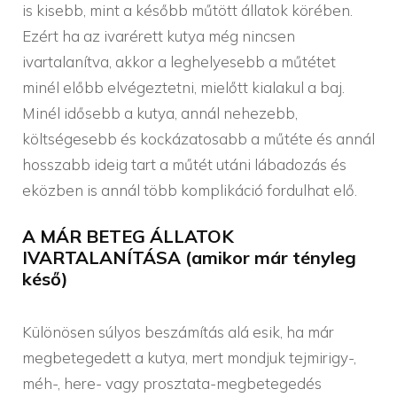
is kisebb, mint a később műtött állatok körében.
Ezért ha az ivarérett kutya még nincsen
ivartalanítva, akkor a leghelyesebb a műtétet
minél előbb elvégeztetni, mielőtt kialakul a baj.
Minél idősebb a kutya, annál nehezebb,
költségesebb és kockázatosabb a műtéte és annál
hosszabb ideig tart a műtét utáni lábadozás és
eközben is annál több komplikáció fordulhat elő.
A MÁR BETEG ÁLLATOK
IVARTALANÍTÁSA (amikor már tényleg
késő)
Különösen súlyos beszámítás alá esik, ha már
megbetegedett a kutya, mert mondjuk tejmirigy-,
méh-, here- vagy prosztata-megbetegedés