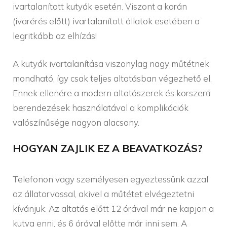
ivartalanított kutyák esetén. Viszont a korán
(ivarérés előtt) ivartalanított állatok esetében a
legritkább az elhízás!
A kutyák ivartalanítása viszonylag nagy műtétnek
mondható, így csak teljes altatásban végezhető el.
Ennek ellenére a modern altatószerek és korszerű
berendezések használatával a komplikációk
valószínűsége nagyon alacsony.
HOGYAN ZAJLIK EZ A BEAVATKOZÁS?
Telefonon vagy személyesen egyeztessünk azzal
az állatorvossal, akivel a műtétet elvégeztetni
kívánjuk. Az altatás előtt 12 órával már ne kapjon a
kutya enni, és 6 órával előtte már inni sem. A