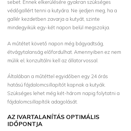
sebet. Ennek elkerülésére gyakran szükséges
védőgallért tenni a kutyára. Ne ijedjen meg, ha a
gallér kezdetben zavarja a kutyát, szinte
mindegyikük egy-két napon belül megszokja.
A műtétet követő napon még bágyadtság,
étvágytalanság előfordulhat. Amennyiben ez nem
múlik el, konzultálni kell az állatorvossal.
Általában a műtéttel egyidőben egy 24 órás
hatású fájdalomcsillapítót kapnak a kutyák.
Szükséges lehet még két-három napig folytatni a
fájdalomcsillapítók adagolását.
AZ IVARTALANÍTÁS OPTIMÁLIS
IDŐPONTJA