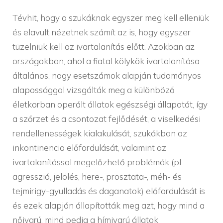
Tévhit, hogy a szukáknak egyszer meg kell elleniük
és elavult nézetnek számít az is, hogy egyszer
tüzelniük kell az ivartalanítás előtt. Azokban az
országokban, ahol a fiatal kölykök ivartalanítása
általános, nagy esetszámok alapján tudományos
alapossággal vizsgálták meg a különböző
életkorban operált állatok egészségi állapotát, így
a szőrzet és a csontozat fejlődését, a viselkedési
rendellenességek kialakulását, szukákban az
inkontinencia előfordulását, valamint az
ivartalanítással megelőzhető problémák (pl.
agresszió, jelölés, here-, prosztata-, méh- és
tejmirigy-gyulladás és daganatok) előfordulását is
és ezek alapján állapították meg azt, hogy mind a
nőivarú, mind pedig a hímivarú állatok