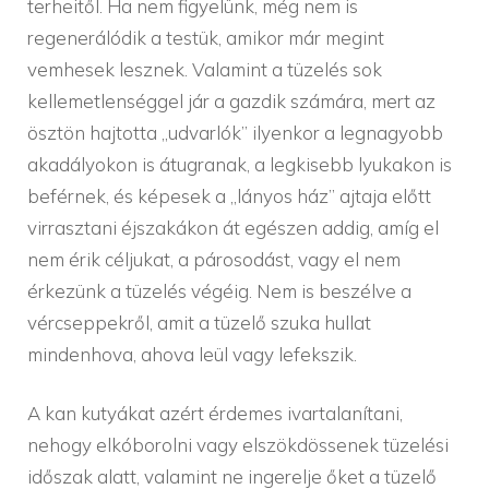
terheitől. Ha nem figyelünk, még nem is
regenerálódik a testük, amikor már megint
vemhesek lesznek. Valamint a tüzelés sok
kellemetlenséggel jár a gazdik számára, mert az
ösztön hajtotta „udvarlók” ilyenkor a legnagyobb
akadályokon is átugranak, a legkisebb lyukakon is
beférnek, és képesek a „lányos ház” ajtaja előtt
virrasztani éjszakákon át egészen addig, amíg el
nem érik céljukat, a párosodást, vagy el nem
érkezünk a tüzelés végéig. Nem is beszélve a
vércseppekről, amit a tüzelő szuka hullat
mindenhova, ahova leül vagy lefekszik.
A kan kutyákat azért érdemes ivartalanítani,
nehogy elkóborolni vagy elszökdössenek tüzelési
időszak alatt, valamint ne ingerelje őket a tüzelő