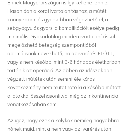
Ennek Magyarországon is így kellene lennie.
Hasonlóan a korai ivartalanításhoz, a műtét
könnyebben és gyorsabban végezhető el, a
sebgyógyulás gyors, a komplikációk esélye pedig
minimális. Gyakorlatilag minden ivartalanítással
megelőzhető betegség szempontjából
optimálisnak nevezhető, ha az ivarérés ELŐTT,
vagyis nem később, mint 3-6 hónapos életkorban
történik az operáció. Az ebben az időszakban
végzett műtétek után semmiféle káros
következmény nem mutatható ki a később műtött
állatokkal összehasonlítva, még az inkontinencia
vonatkozásában sem.
Az igaz, hogy ezek a kölykök némileg nagyobbra
nőnek majd, mint a nem vagy az ivarérés után