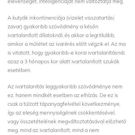
elevenségét, intelligenciáját nem változtatja meg.
A kutyák inkontinenciája (vizelet visszatartási
zavar) gyakoribb szövődmény a későn
ivartalanított állatoknál, és akkor a legritkább,
amikor a műtétet az ivarérés előtt végzik el. Az ma
is vitatott, hogy gyakoribb-e korai ivartalanításnál,
azaz a 3 hónapos kor alatt ivartalanított szukák
esetében.
Az ivartalanítás leggyakoribb szövődménye nem
ez, hanem mindkét esetben az elhízás. De ez is
csak a túlzott tápanyagfelvétel következménye,
így az eleség mennyiségének csökkentésével,
vagy összetételének megváltoztatásával előzhető
meg, mind az ivartalanított, mind a nem