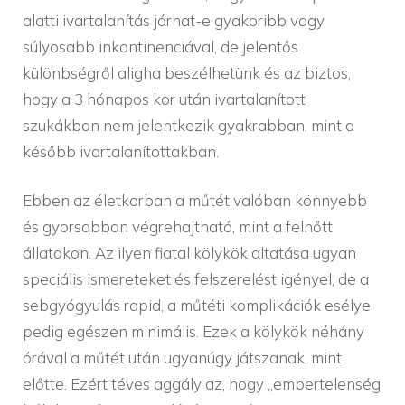
alatti ivartalanítás járhat-e gyakoribb vagy
súlyosabb inkontinenciával, de jelentős
különbségről aligha beszélhetünk és az biztos,
hogy a 3 hónapos kor után ivartalanított
szukákban nem jelentkezik gyakrabban, mint a
később ivartalanítottakban.
Ebben az életkorban a műtét valóban könnyebb
és gyorsabban végrehajtható, mint a felnőtt
állatokon. Az ilyen fiatal kölykök altatása ugyan
speciális ismereteket és felszerelést igényel, de a
sebgyógyulás rapid, a műtéti komplikációk esélye
pedig egészen minimális. Ezek a kölykök néhány
órával a műtét után ugyanúgy játszanak, mint
előtte. Ezért téves aggály az, hogy „embertelenség