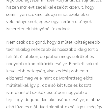
hiszen már évtizedekkel ezelőtt kiderült, hogy
semmilyen szakmai alapja nincs ezeknek a
véleményeknek, egész egyszerűen a tények
ismeretének hiányából fakadnak.
Nem csak az a gond, hogy a műtét költségesebb,
technikailag nehezebb és hosszabb ideig tart a
felnőtt állatokon, de jobban megviseli őket és
nagyobb a komplikációk esélye. Emellett sokkal
kevesebb betegség, viselkedési probléma
előzhető meg vele, mint az ivarérettség előtti
műtétekkel. Így pl. az első két tüzelés között
ivartalanított szukák esetében nagyobb a
tejmirigy-daganat kialakulásának esélye, mint az
első tüzelés előtt ivartalanítottaknál, igaz, még így