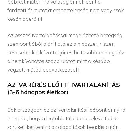
bébiket műteni”, a valóság ennek pont a
fordítottját mutatja: embertelenség nem vagy csak
későn operálni!
Az összes ivartalanítással megelőzhető betegség
szempontjából ajánlható ez a módszer, hiszen
kevesebb kockázattal jár és biztosabban megelőzi
a nemkívánatos szaporulatot, mint a később
végzett műtéti beavatkozások!
AZ IVARÉRÉS ELŐTTI IVARTALANÍTÁS
(3-6 hónapos életkor)
Sok országban ez az ivartalanítási időpont annyira
elterjedt, hogy a legtöbb tulajdonos eleve tudja:
sort kell keríteni rá az alapoltások beadása után.