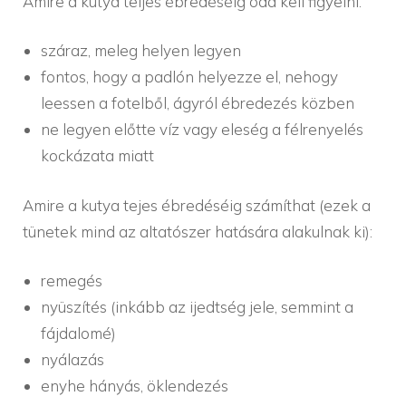
Amire a kutya teljes ébredéséig oda kell figyelni:
száraz, meleg helyen legyen
fontos, hogy a padlón helyezze el, nehogy
leessen a fotelből, ágyról ébredezés közben
ne legyen előtte víz vagy eleség a félrenyelés
kockázata miatt
Amire a kutya tejes ébredéséig számíthat (ezek a
tünetek mind az altatószer hatására alakulnak ki):
remegés
nyüszítés (inkább az ijedtség jele, semmint a
fájdalomé)
nyálazás
enyhe hányás, öklendezés