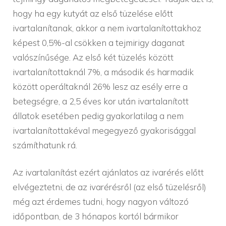
hogy ha egy kutyát az első tüzelése előtt
ivartalanítanak, akkor a nem ivartalanítottakhoz
képest 0,5%-al csökken a tejmirigy daganat
valószínűsége. Az első két tüzelés között
ivartalanítottaknál 7%, a második és harmadik
között operáltaknál 26% lesz az esély erre a
betegségre, a 2,5 éves kor után ivartalanított
állatok esetében pedig gyakorlatilag a nem
ivartalanítottakéval megegyező gyakorisággal
számíthatunk rá.
Az ivartalanítást ezért ajánlatos az ivarérés előtt
elvégeztetni, de az ivarérésről (az első tüzelésről)
még azt érdemes tudni, hogy nagyon változó
időpontban, de 3 hónapos kortól bármikor