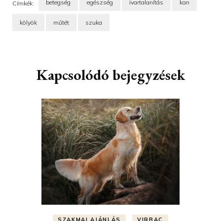
betegség
egészség
ivartalanítás
kan
Címkék:
kölyök
műtét
szuka
Bejegyzések
navigációja
Kapcsolódó bejegyzések
SZAKMAI AJÁNLÁS
VIRBAC