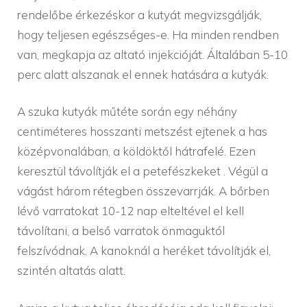
rendelőbe érkezéskor a kutyát megvizsgálják,
hogy teljesen egészséges-e. Ha minden rendben
van, megkapja az altató injekcióját. Általában 5-10
perc alatt alszanak el ennek hatására a kutyák.
A szuka kutyák műtéte során egy néhány
centiméteres hosszanti metszést ejtenek a has
középvonalában, a köldöktől hátrafelé. Ezen
keresztül távolítják el a petefészkeket . Végül a
vágást három rétegben összevarrják. A bőrben
lévő varratokat 10-12 nap elteltével el kell
távolítani, a belső varratok önmaguktól
felszívódnak. A kanoknál a heréket távolítják el,
szintén altatás alatt.