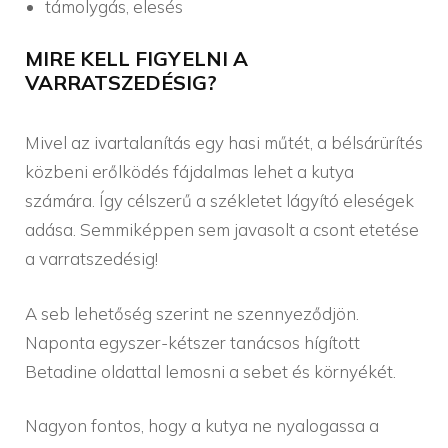
támolygás, elesés
MIRE KELL FIGYELNI A
VARRATSZEDÉSIG?
Mivel az ivartalanítás egy hasi műtét, a bélsárürítés
közbeni erőlködés fájdalmas lehet a kutya
számára. Így célszerű a székletet lágyító eleségek
adása. Semmiképpen sem javasolt a csont etetése
a varratszedésig!
A seb lehetőség szerint ne szennyeződjön.
Naponta egyszer-kétszer tanácsos hígított
Betadine oldattal lemosni a sebet és környékét.
Nagyon fontos, hogy a kutya ne nyalogassa a