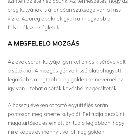
szintén az ételhez adunk. Az természetes, hogy az
öreg kutyának is állandóan szüksége van a friss
vízre. Az öreg ebeknek gyakran nagyobb a
folyadékszükségletük.
A MEGFELELŐ MOZGÁS
Az évek során kutyája igen kellemes kísérővé vált
a sétáknál. A mozgásigénye kissé alábbhagyott –
legalábbis a legtöbb öreg golden retrievernél ez
így van – tehát a séták kevésbé megerőltetők.
A hosszú éveken át tartó együttélés során
pontosan megismerte kutyáját. Fel tudja becsülni
magatartását, és emiatt ön tudja legjobban, hogy
mire képes és mennyit vállal még golden