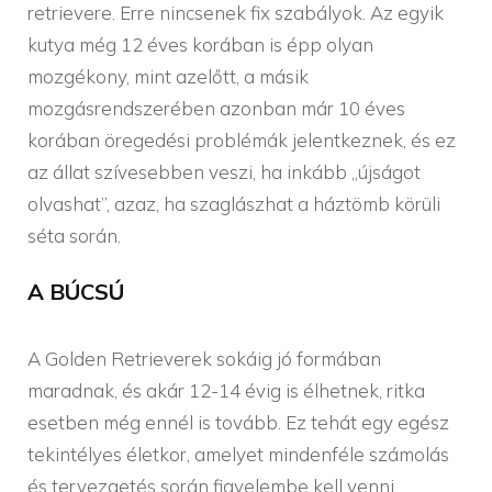
retrievere. Erre nincsenek fix szabályok. Az egyik
kutya még 12 éves korában is épp olyan
mozgékony, mint azelőtt, a másik
mozgásrendszerében azonban már 10 éves
korában öregedési problémák jelentkeznek, és ez
az állat szívesebben veszi, ha inkább ,,újságot
olvashat”, azaz, ha szaglászhat a háztömb körüli
séta során.
A BÚCSÚ
A Golden Retrieverek sokáig jó formában
maradnak, és akár 12-14 évig is élhetnek, ritka
esetben még ennél is tovább. Ez tehát egy egész
tekintélyes életkor, amelyet mindenféle számolás
és tervezgetés során figyelembe kell venni.