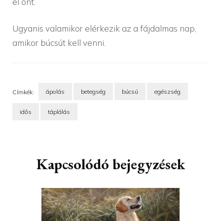
el önt.
Ugyanis valamikor elérkezik az a fájdalmas nap,
amikor búcsút kell venni.
ápolás
betegség
búcsú
egészség
Címkék:
idős
táplálás
Bejegyzések
navigációja
Kapcsolódó bejegyzések