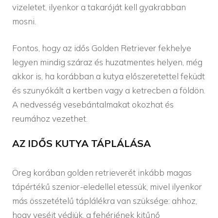
vizeletet, ilyenkor a takaróját kell gyakrabban
mosni.
Fontos, hogy az idős Golden Retriever fekhelye
legyen mindig száraz és huzatmentes helyen, még
akkor is, ha korábban a kutya előszeretettel feküdt
és szunyókált a kertben vagy a ketrecben a földön.
A nedvesség vesebántalmakat okozhat és
reumához vezethet.
AZ IDŐS KUTYA TÁPLÁLÁSA
Öreg korában golden retrieverét inkább magas
tápértékű szenior-eledellel etessük, mivel ilyenkor
más összetételű táplálékra van szüksége: ahhoz,
hogy veséit védjük, a fehérjének kitűnő