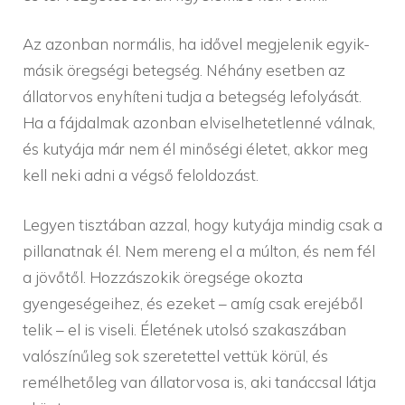
Az azonban normális, ha idővel megjelenik egyik-
másik öregségi betegség. Néhány esetben az
állatorvos enyhíteni tudja a betegség lefolyását.
Ha a fájdalmak azonban elviselhetetlenné válnak,
és kutyája már nem él minőségi életet, akkor meg
kell neki adni a végső feloldozást.
Legyen tisztában azzal, hogy kutyája mindig csak a
pillanatnak él. Nem mereng el a múlton, és nem fél
a jövőtől. Hozzászokik öregsége okozta
gyengeségeihez, és ezeket – amíg csak erejéből
telik – el is viseli. Életének utolsó szakaszában
valószínűleg sok szeretettel vettük körül, és
remélhetőleg van állatorvosa is, aki tanáccsal látja