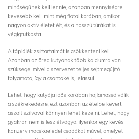
minőségűnek kell lennie, azonban mennyiségre
kevesebb kell, mint még fiatal korában, amikor
nagyon aktív életet élt, és a hosszú túrákat is
végigfutkosta.
A táplálék zsírtartalmát is csökkenteni kell.
Azonban az öreg kutyának több kalciumra van
szüksége, mivel a szervezet teljes sejtmegújító
folyamata, így a csontoké is, lelassul.
Lehet, hogy kutyája idős korában hajlamossá válik
a székrekedésre, ezt azonban az ételbe kevert
aszalt szilvával könnyen lehet kezelni. Lehet, hogy
gyakran nem is lesz étvágya. ilyenkor egy kevés
konzerv macskaeledel csodákat művel, amelyet