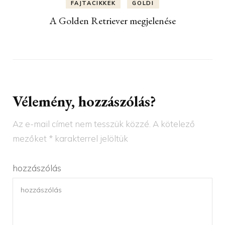
FAJTACIKKEK
GOLDI
A Golden Retriever megjelenése
Vélemény, hozzászólás?
Az e-mail címet nem tesszük közzé.
A kötelező
mezőket
*
karakterrel jelöltük
hozzászólás