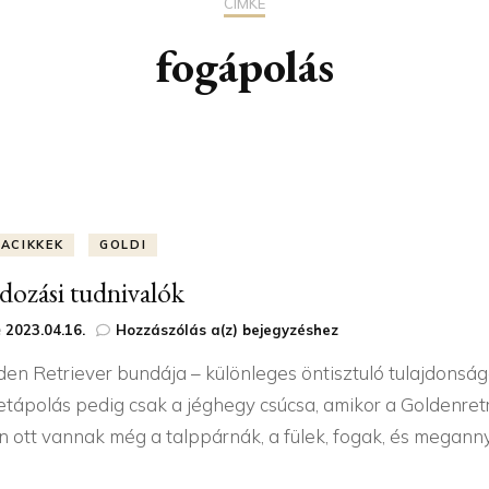
CÍMKE
EGÉSZSÉGMEGŐRZÉS
A GOLDEN RETRIEVER
fogápolás
KISKUTYA ETETÉSE
IVARTALANÍTÁS
AZ IDŐS KUTYA
BETEGSÉGEK
AUTÓZÁS
M
SOS KÁNIKULA
TACIKKEK
GOLDI
ozási tudnivalók
AGILITY
Gondozási
e
2023.04.16.
Hozzászólás a(z)
bejegyzéshez
tudnivalók
den Retriever bundája – különleges öntisztuló tulajdonság
etápolás pedig csak a jéghegy csúcsa, amikor a Goldenret
n ott vannak még a talppárnák, a fülek, fogak, és meganny