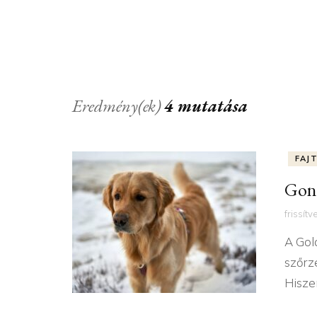
MOZGÁSIGÉNY
NEVELÉS
GONDOZÁS
Eredmény(ek)
4 mutatása
TÁPLÁLÁS
KUTYATÖRTÉNELE
FAJ
Gond
frissítv
A Gol
szőrz
Hisze