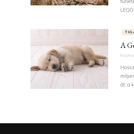
tünet
LEGG
TUL
A Go
frissítv
Hosszú
milye
át, a 