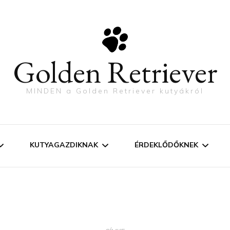
Golden Retriever
MINDEN a Golden Retriever kutyákról
KUTYAGAZDIKNAK
ÉRDEKLŐDŐKNEK
FEJLŐDÉSI LÉPÉSEK
KANT VAGY SZUKÁT?
SZOBATISZTASÁG
KUTYÁT KARÁCSONYR