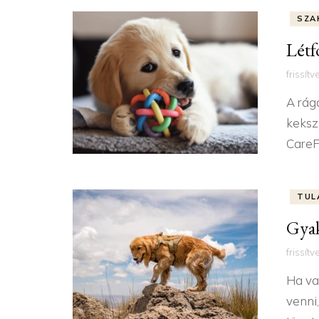
SZA
Létf
frissítv
A rág
keksz
CareF
TUL
Gyak
frissítv
Ha va
venni