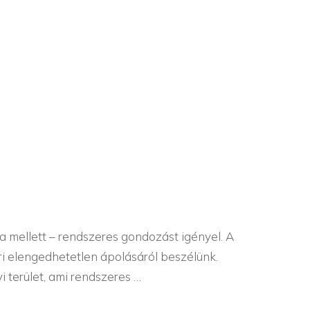
FOGÁPOLÁS
SZERELEM
TÖKÉLETES SZŐRZET
a mellett – rendszeres gondozást igényel. A
ri elengedhetetlen ápolásáról beszélünk.
i terület, ami rendszeres …