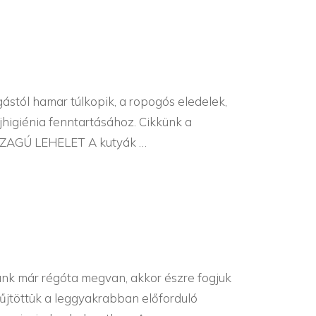
ástól hamar túlkopik, a ropogós eledelek,
higiénia fenntartásához. Cikkünk a
SZAGÚ LEHELET A kutyák …
ünk már régóta megvan, akkor észre fogjuk
űjtöttük a leggyakrabban előforduló