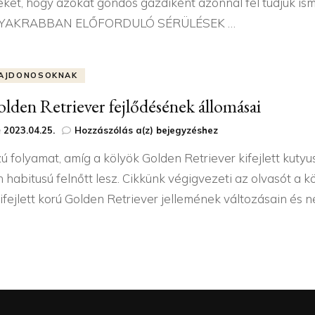
eket, hogy azokat gondos gazdiként azonnal fel tudjuk is
YAKRABBAN ELŐFORDULÓ SÉRÜLÉSEK …
AJDONOSOKNAK
lden Retriever fejlődésének állomásai
A
e
2023.04.25.
Hozzászólás a(z)
bejegyzéshez
Golden
 folyamat, amíg a kölyök Golden Retriever kifejlett kutyuss
Retriever
fejlődésének
n habitusú felnőtt lesz. Cikkünk végigvezeti az olvasót a
állomásai
kifejlett korú Golden Retriever jellemének változásain és 