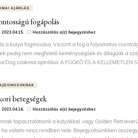
KMAI AJÁNLÁS
ontosságú fogápolás
Létfontosságú
e
2023.04.15.
Hozzászólás a(z)
bejegyzéshez
fogápolás
ás a kutya fogmosása. Viszont a fog a folyamatos csontrág
ek pedig nem megfelelő keménységűek és állagúak a száj
orDog szakmai ajánlása. A FOGKŐ ÉS A KELLEMETLEN 
AJDONOSOKNAK
ori betegségek
Gyakori
e
2023.04.16.
Hozzászólás a(z)
bejegyzéshez
betegségek
nnak tapasztalataink a kutyákkal, vagy Golden Retriever
, ha valami nincs rendben vele. Bejegyzésünkben összegy