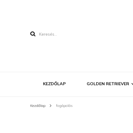
Keresés:
KEZDŐLAP
GOLDEN RETRIEVER
Kezdőlap
fogápolás
MEGJELENÉSE
JELLEME