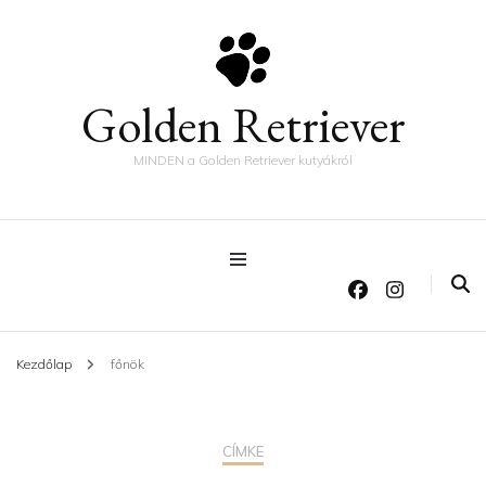
Golden Retriever
MINDEN a Golden Retriever kutyákról
Kezdőlap
főnök
CÍMKE