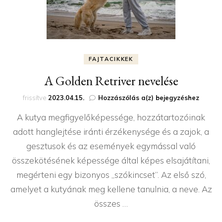
FAJTACIKKEK
A Golden Retriver nevelése
A
frissítve
2023.04.15.
Hozzászólás a(z)
bejegyzéshez
Golden
A kutya megfigyelőképessége, hozzátartozóinak
Retriver
nevelése
adott hanglejtése iránti érzékenysége és a zajok, a
gesztusok és az események egymással való
összekötésének képessége által képes elsajátítani,
megérteni egy bizonyos ,,szókincset”. Az első szó,
amelyet a kutyának meg kellene tanulnia, a neve. Az
összes …