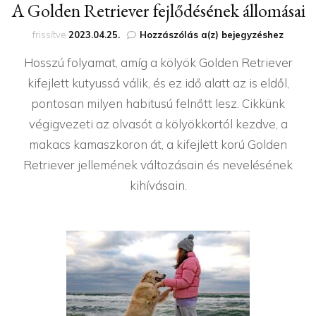
A Golden Retriever fejlődésének állomásai
A
frissítve
2023.04.25.
Hozzászólás a(z)
bejegyzéshez
Golden
Hosszú folyamat, amíg a kölyök Golden Retriever
Retriever
fejlődésének
kifejlett kutyussá válik, és ez idő alatt az is eldől,
állomásai
pontosan milyen habitusú felnőtt lesz. Cikkünk
végigvezeti az olvasót a kölyökkortól kezdve, a
makacs kamaszkoron át, a kifejlett korú Golden
Retriever jellemének változásain és nevelésének
kihívásain.