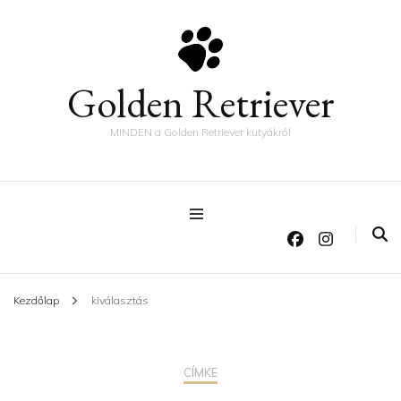
Golden Retriever
MINDEN a Golden Retriever kutyákról
Kezdőlap
kiválasztás
CÍMKE