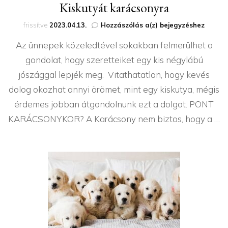
Kiskutyát karácsonyra
Kiskutyát
frissítve
2023.04.13.
Hozzászólás a(z)
bejegyzéshez
karácsonyra
Az ünnepek közeledtével sokakban felmerülhet a
gondolat, hogy szeretteiket egy kis négylábú
jószággal lepjék meg. Vitathatatlan, hogy kevés
dolog okozhat annyi örömet, mint egy kiskutya, mégis
érdemes jobban átgondolnunk ezt a dolgot. PONT
KARÁCSONYKOR? A Karácsony nem biztos, hogy a …