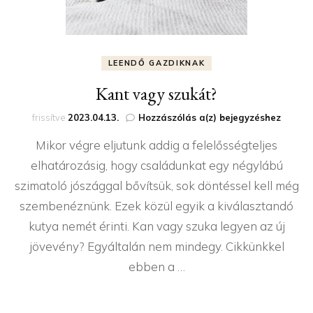
LEENDŐ GAZDIKNAK
Kant vagy szukát?
Kant
frissítve
2023.04.13.
Hozzászólás a(z)
bejegyzéshez
vagy
Mikor végre eljutunk addig a felelősségteljes
szukát?
elhatározásig, hogy családunkat egy négylábú
szimatoló jószággal bővítsük, sok döntéssel kell még
szembenéznünk. Ezek közül egyik a kiválasztandó
kutya nemét érinti. Kan vagy szuka legyen az új
jövevény? Egyáltalán nem mindegy. Cikkünkkel
ebben a …