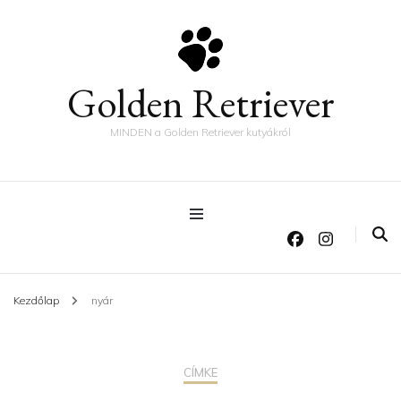
Golden Retriever
MINDEN a Golden Retriever kutyákról
Kezdőlap
nyár
CÍMKE