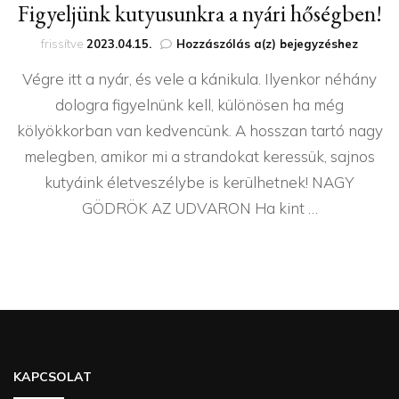
Figyeljünk kutyusunkra a nyári hőségben!
Figyeljünk
frissítve
2023.04.15.
Hozzászólás a(z)
bejegyzéshez
kutyusunkra
Végre itt a nyár, és vele a kánikula. Ilyenkor néhány
a
nyári
dologra figyelnünk kell, különösen ha még
hőségben!
kölyökkorban van kedvencünk. A hosszan tartó nagy
melegben, amikor mi a strandokat keressük, sajnos
kutyáink életveszélybe is kerülhetnek! NAGY
GÖDRÖK AZ UDVARON Ha kint …
KAPCSOLAT