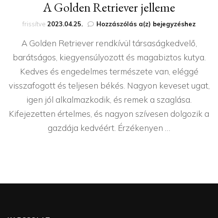
A Golden Retriever jelleme
A
frissítve
2023.04.25.
Hozzászólás a(z)
bejegyzéshez
Golden
A Golden Retriever rendkívül társaságkedvelő,
Retriever
jelleme
barátságos, kiegyensúlyozott és magabiztos kutya.
Kedves és engedelmes természete van, eléggé
visszafogott és teljesen békés. Nagyon keveset ugat,
igen jól alkalmazkodik, és remek a szaglása.
Kifejezetten értelmes, és nagyon szívesen dolgozik a
gazdája kedvéért. Érzékenyen …