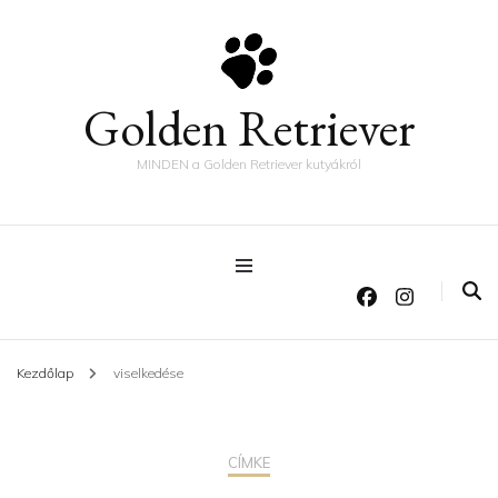
Golden Retriever
MINDEN a Golden Retriever kutyákról
Kezdőlap
viselkedése
CÍMKE